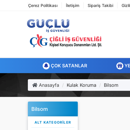
Çerez Politikası
İletişim
Sipariş Takibi
Gizl
ÇOK SATANLAR
YE
Anasayfa
Kulak Koruma
Bilsom
Bilsom
ALT KATEGORILER