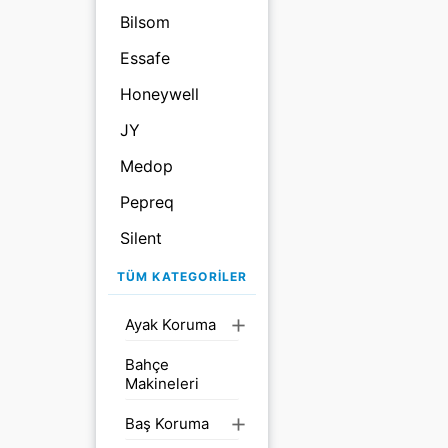
Bilsom
Essafe
Honeywell
JY
Medop
Pepreq
Silent
Starline
TÜM KATEGORILER
Teo
Ayak Koruma
add
Uvex
Bahçe
Makineleri
Baş Koruma
add