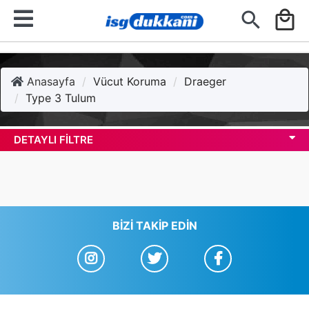
search
local_mall
Anasayfa
Vücut Koruma
Draeger
Type 3 Tulum
DETAYLI FILTRE
BIZI TAKIP EDIN