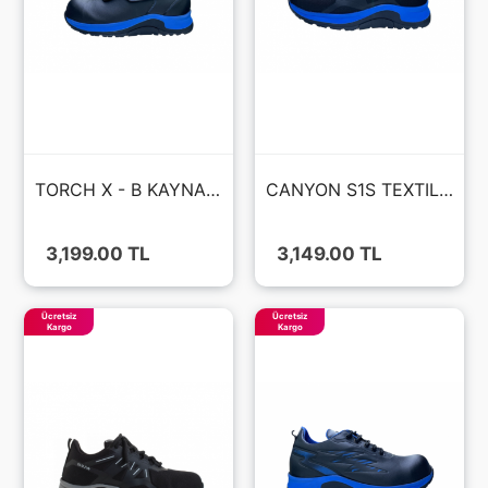
TORCH X - B KAYNAKÇI S3S MİCROFIBER DERİ FIBERGLASS BURU KAT - HRO - BOT
CANYON S1S TEXTILE AİR FİLE FIBERGLASS BURUN KAT - HRO - AYAKKABI
3,199.00 TL
3,149.00 TL
Ücretsiz
Ücretsiz
Kargo
Kargo