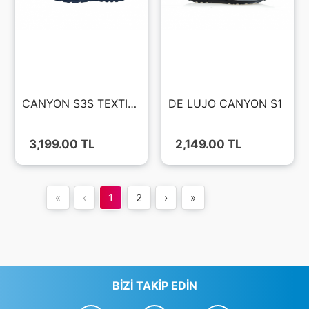
CANYON S3S TEXTILE AİR FİLE FIBERGLASS BURUN KAT - HRO - WR AYAKKABI
DE LUJO CANYON S1
3,199.00 TL
2,149.00 TL
«
‹
1
2
›
»
BIZI TAKIP EDIN