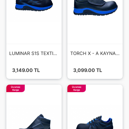
LUMINAR S1S TEXTILE AİR FİLE FIBERGLASS BURUN KAT - HRO - AYAKKABI
TORCH X - A KAYNAKÇI S3S MİCROFIBER DERİ FIBERGLASS BURU KAT - HRO - AYAKKABI
3,149.00 TL
3,099.00 TL
Ücretsiz
Ücretsiz
Kargo
Kargo