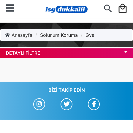
search
local_mall
Anasayfa
Solunum Koruma
Gvs
DETAYLI FILTRE
BIZI TAKIP EDIN