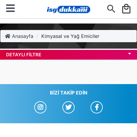
search
local_mall
Anasayfa
Kimyasal ve Yağ Emiciler
DETAYLI FILTRE
BIZI TAKIP EDIN