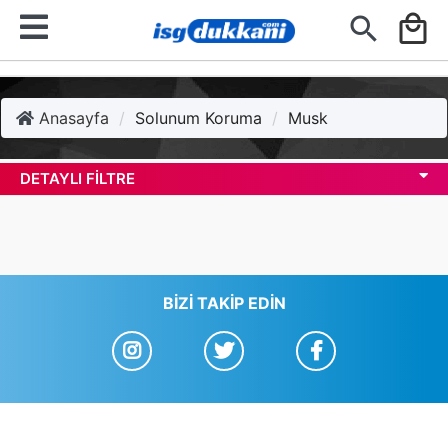
search
local_mall
Anasayfa
Solunum Koruma
Musk
DETAYLI FILTRE
BIZI TAKIP EDIN