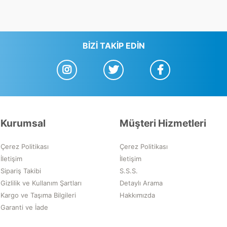
BIZI TAKIP EDIN
Kurumsal
Müşteri Hizmetleri
Çerez Politikası
Çerez Politikası
İletişim
İletişim
Sipariş Takibi
S.S.S.
Gizlilik ve Kullanım Şartları
Detaylı Arama
Kargo ve Taşıma Bilgileri
Hakkımızda
Garanti ve İade