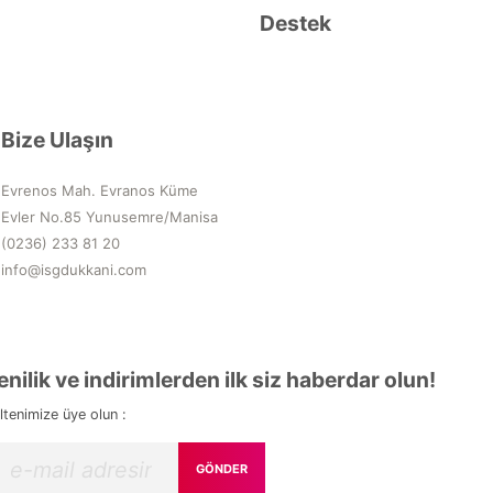
Destek
Bize Ulaşın
Evrenos Mah. Evranos Küme
Evler No.85 Yunusemre/Manisa
(0236) 233 81 20
info@isgdukkani.com
enilik ve indirimlerden ilk siz haberdar olun!
ltenimize üye olun :
GÖNDER