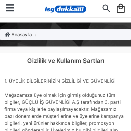
search
local_mall
Anasayfa
Gizlilik ve Kullanım Şartları
1. ÜYELİK BİLGİLERİNİZİN GİZLİLİĞİ VE GÜVENLİĞİ
Mağazamıza üye olmak için girmiş olduğunuz tüm
bilgiler, GÜÇLÜ İŞ GÜVENLİĞİ A.Ş tarafından 3. parti
firma veya kişilerle paylaşılmayacaktır. Mağazamız
bazı dönemlerde müşterilerine ve üyelerine kampanya
bilgileri, yeni ürünler hakkında bilgiler, promosyon
bilgileri gönderebilir. Üyelerimiz bu gibi bilgileri alıp