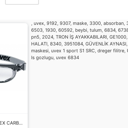
,
uvex
,
9192
,
9307
,
maske
,
3300
,
absorban
,
6503
,
1930
,
60592
,
beybi
,
tulum
,
6834
,
673
pn5
,
2024
,
TRON İŞ AYAKKABILARI
,
GE1000
HALATI
,
8340
,
3951084
,
GÜVENLİK AYNASI
maskesi
,
uvex 1 sport S1 SRC
,
dreger filitre
,
Is gozlugu
,
uvex 6834
9307.375 UVEX CARBONVİSİON ŞEFFAF GOGGLE GÖZLÜK