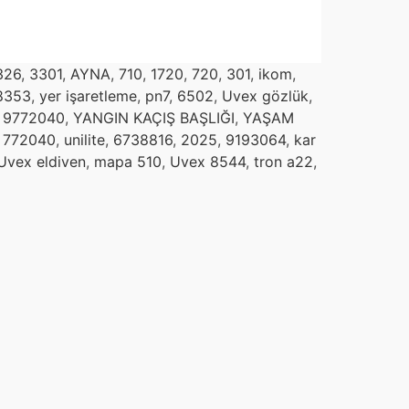
326
,
3301
,
AYNA
,
710
,
1720
,
720
,
301
,
ikom
,
8353
,
yer işaretleme
,
pn7
,
6502
,
Uvex gözlük
,
,
9772040
,
YANGIN KAÇIŞ BAŞLIĞI
,
YAŞAM
,
772040
,
unilite
,
6738816
,
2025
,
9193064
,
kar
Uvex eldiven
,
mapa 510
,
Uvex 8544
,
tron a22
,