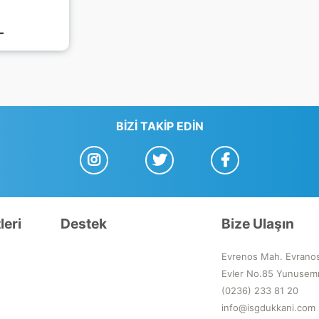
L
BIZI TAKIP EDIN
leri
Destek
Bize Ulaşın
Evrenos Mah. Evrano
Evler No.85 Yunusem
(0236) 233 81 20
info@isgdukkani.com