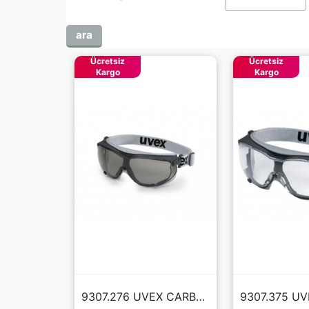
Ücretsiz
Ücretsiz
Kargo
Kargo
9307.276 UVEX CARBONVİSİON FÜME GOGGLE GÖZLÜK