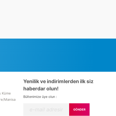
Yenilik ve indirimlerden ilk siz
haberdar olun!
s Küme
Bültenimize üye olun :
re/Manisa
GÖNDER