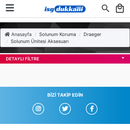
search
local_mall
Anasayfa
Solunum Koruma
Draeger
Solunum Ünitesi Aksesuarı
DETAYLI FILTRE
BIZI TAKIP EDIN