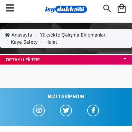
search
local_mall
Anasayfa
Yüksekte Çalışma Ekipmanları
Kaya Safety
Halat
DETAYLI FILTRE
BIZI TAKIP EDIN