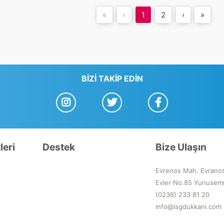
«
‹
1
2
›
»
BIZI TAKIP EDIN
leri
Destek
Bize Ulaşın
Evrenos Mah. Evrano
Evler No.85 Yunusem
(0236) 233 81 20
info@isgdukkani.com