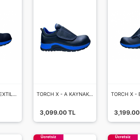
LUMINAR S1S TEXTILE AİR FİLE FIBERGLASS BURUN KAT - HRO - AYAKKABI
TORCH X - A KAYNAKÇI S3S MİCROFIBER DERİ FIBERGLASS BURU KAT - HRO - AYAKKABI
3,099.00 TL
3,199.00
Ücretsiz
Ücretsiz