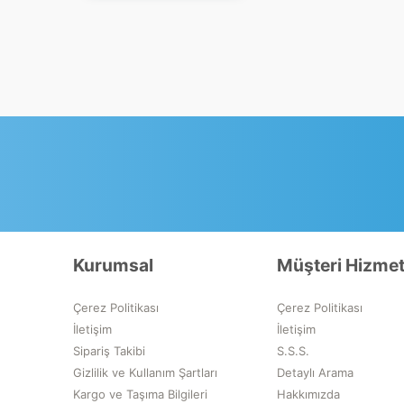
Kulak Koruma
add
Outdoor
Solunum
add
Koruma
Solunum Setleri
ve İtfaiye
Ekipmanları
Trafik Güvenliği
Ürünleri
Vücut Koruma
add
Kurumsal
Müşteri Hizmet
Yüksekte
add
Çalışma
Çerez Politikası
Çerez Politikası
Ekipmanları
İletişim
İletişim
Sipariş Takibi
S.S.S.
Yüz Koruma
Gizlilik ve Kullanım Şartları
Detaylı Arama
Kargo ve Taşıma Bilgileri
Hakkımızda