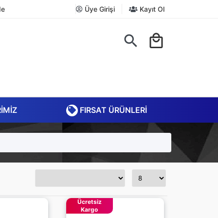
de
Üye Girişi
Kayıt Ol
search
local_mall
RIMIZ
FIRSAT ÜRÜNLERI
Ücretsiz
Kargo