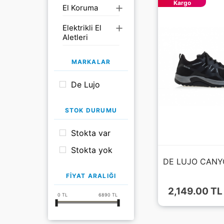
Uvex
Kargo
El Koruma
add
Elektrikli El
add
Aletleri
Göz Koruma
add
MARKALAR
Göz ve Boy
add
De Lujo
Duşları
Kağıtlar &
add
STOK DURUMU
Dispenserler
Stokta var
Kimyasal ve
add
Yağ Emiciler
Stokta yok
DE LUJO CANY
Kimyasal ve
Yağ Emiciler
FIYAT ARALIĞI
2,149.00 TL
Koruyucu
add
0
TL
6890
TL
Kıyafetler