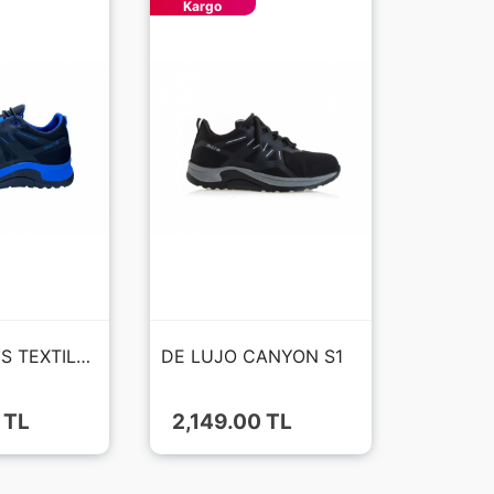
Kargo
CANYON S3S TEXTILE AİR FİLE FIBERGLASS BURUN KAT - HRO - WR AYAKKABI
DE LUJO CANYON S1
 TL
2,149.00 TL