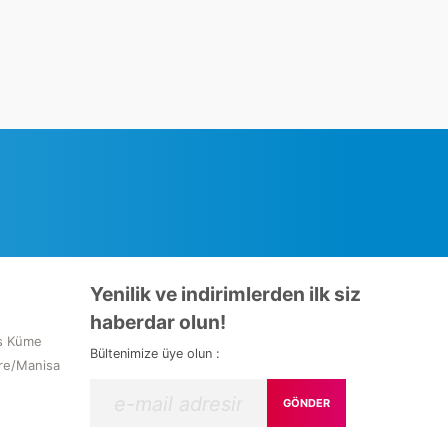
Yenilik ve indirimlerden ilk siz
haberdar olun!
s Küme
Bültenimize üye olun :
re/Manisa
GÖNDER