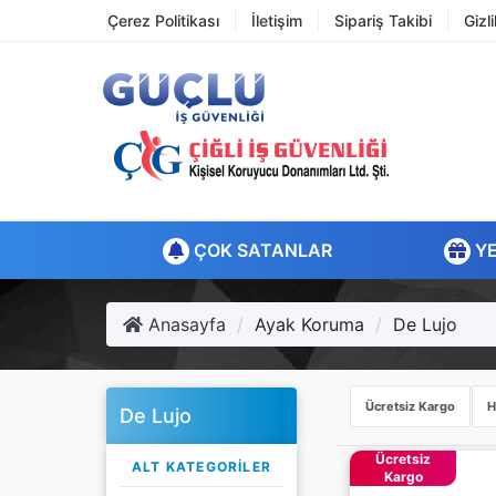
Çerez Politikası
İletişim
Sipariş Takibi
Gizl
ÇOK SATANLAR
YE
Anasayfa
Ayak Koruma
De Lujo
Ücretsiz Kargo
H
De Lujo
Ücretsiz
ALT KATEGORILER
Kargo