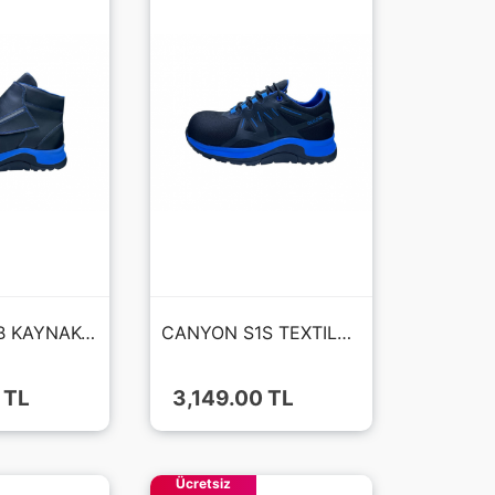
TORCH X - B KAYNAKÇI S3S MİCROFIBER DERİ FIBERGLASS BURU KAT - HRO - BOT
CANYON S1S TEXTILE AİR FİLE FIBERGLASS BURUN KAT - HRO - AYAKKABI
 TL
3,149.00 TL
Ücretsiz