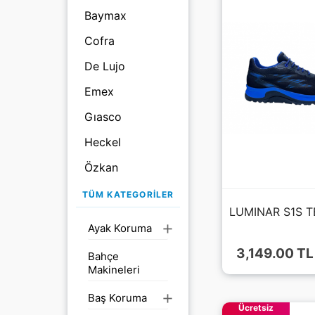
Baymax
Cofra
De Lujo
Emex
Gıasco
Heckel
Özkan
Rockwell
TÜM KATEGORILER
Sabo Terlikler
Ayak Koruma
add
Swolx
3,149.00 TL
Bahçe
Tron
Makineleri
U-Power
Baş Koruma
add
Ücretsiz