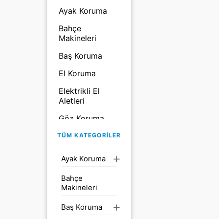
Ayak Koruma
Bahçe
Makineleri
Baş Koruma
El Koruma
Elektrikli El
Aletleri
Göz Koruma
Göz ve Boy
TÜM KATEGORILER
Duşları
Ayak Koruma
add
Kağıtlar &
Dispenserler
Bahçe
Makineleri
Kimyasal ve
Yağ Emiciler
Baş Koruma
add
Kimyasal ve