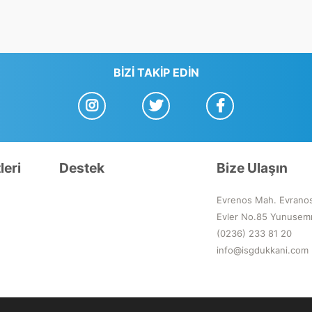
BIZI TAKIP EDIN
leri
Destek
Bize Ulaşın
Evrenos Mah. Evrano
Evler No.85 Yunusem
(0236) 233 81 20
info@isgdukkani.com