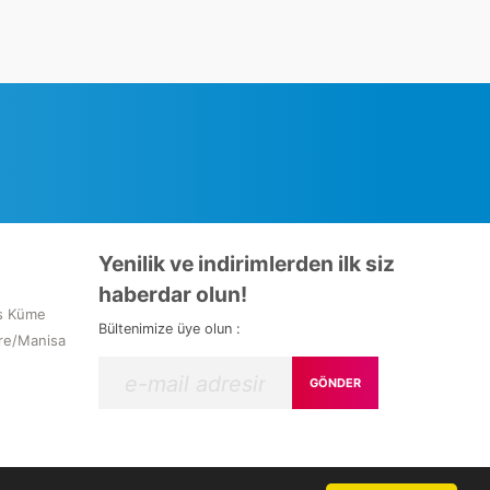
Yenilik ve indirimlerden ilk siz
haberdar olun!
s Küme
Bültenimize üye olun :
re/Manisa
GÖNDER