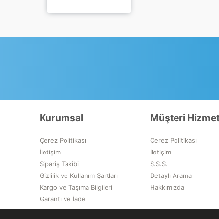
Kulak Koruma
add
Yüz Koruma
Outdoor
Solunum
add
Koruma
Solunum Setleri
ve İtfaiye
Ekipmanları
Trafik Güvenliği
Ürünleri
Kurumsal
Müşteri Hizmet
Vücut Koruma
add
Çerez Politikası
Çerez Politikası
İletişim
İletişim
Yüksekte
add
Çalışma
Sipariş Takibi
S.S.S.
Ekipmanları
Gizlilik ve Kullanım Şartları
Detaylı Arama
Kargo ve Taşıma Bilgileri
Hakkımızda
Yüz Koruma
Garanti ve İade