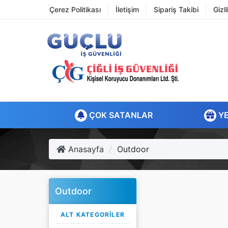
Çerez Politikası
İletişim
Sipariş Takibi
Gizl
ÇOK SATANLAR
YE
Anasayfa
Outdoor
Outdoor
ALT KATEGORILER