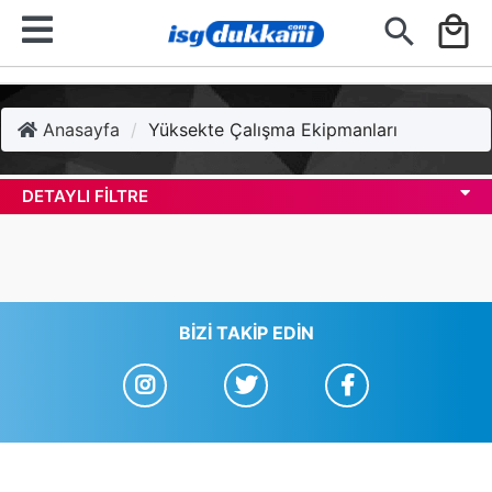
search
local_mall
Anasayfa
Yüksekte Çalışma Ekipmanları
DETAYLI FILTRE
BIZI TAKIP EDIN