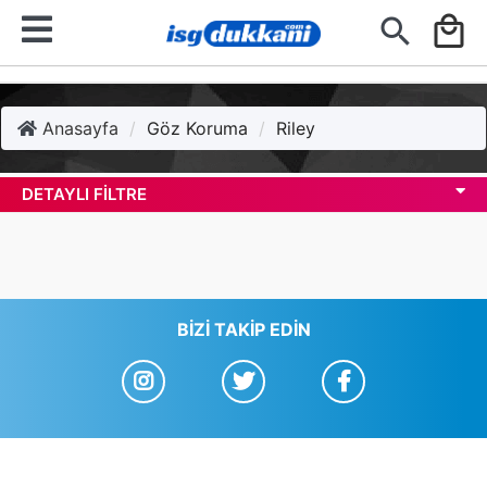
search
local_mall
Anasayfa
Göz Koruma
Riley
DETAYLI FILTRE
BIZI TAKIP EDIN